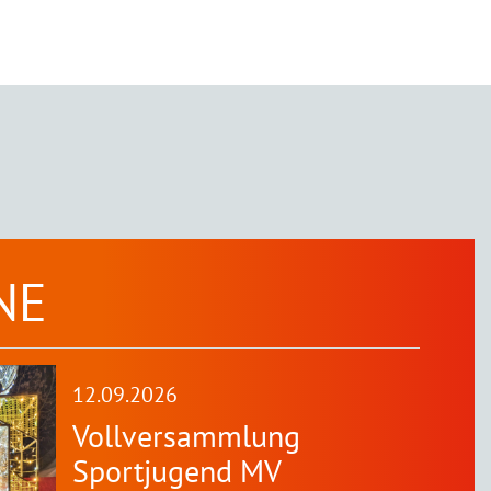
NE
12.09.2026
Vollversammlung
Sportjugend MV