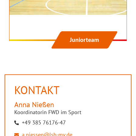
Juniorteam
KONTAKT
Anna
Nießen
Koordinatorin FWD im Sport
+49 385 76176-47
a.niessen@lsb-mv.de