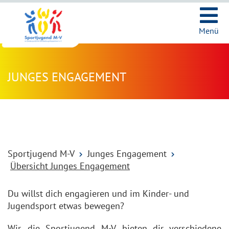
Ic
Menü
JUNGES ENGAGEMENT
Sportjugend M-V
Junges Engagement
Übersicht Junges Engagement
Du willst dich engagieren und im Kinder- und
Jugendsport etwas bewegen?
Wir, die Sportjugend M-V, bieten dir
verschiedene